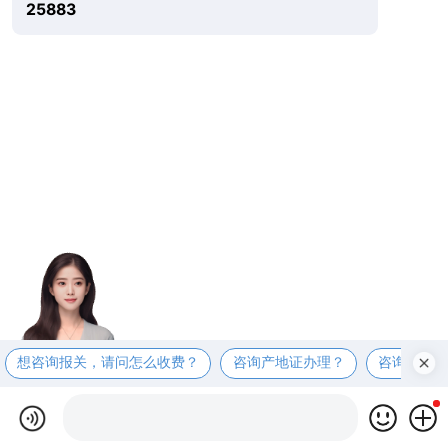
25883
想咨询报关，请问怎么收费？
咨询产地证办理？
咨询商检