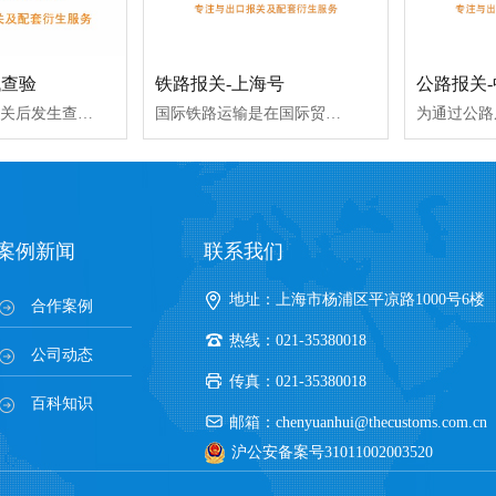
代查验
铁路报关-上海号
公路报关
1.全国一体化报关后发生查验怎么办？若是企业自行报关的，可以委托心海办理上海口岸的查验手续；若是委托心海报关的，心海负责安排办理其他口岸的查验手续
国际铁路运输是在国际贸易中仅次于海运和空运的一种主要运输方式。其最大的优势是运量较大、速度较快、运输风险明显小于海洋运输、运输费用低于航空运输、能常年保持准点运营等。
案例新闻
联系我们
地址：上海市杨浦区平凉路1000号6楼
合作案例
热线：021-35380018
公司动态
传真：021-35380018
百科知识
邮箱：chenyuanhui@thecustoms.com.cn
沪公安备案号31011002003520