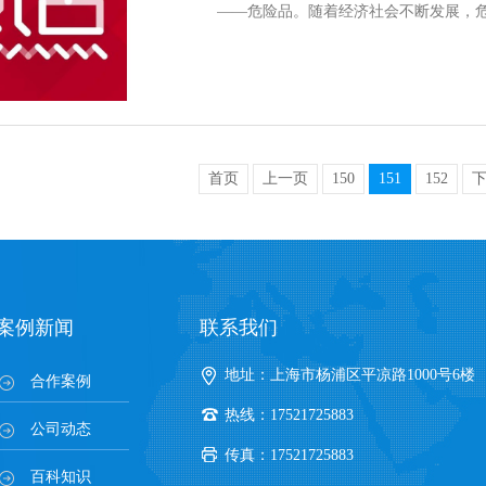
——危险品。随着经济社会不断发展，
首页
上一页
150
151
152
案例新闻
联系我们
地址：上海市杨浦区平凉路1000号6楼
合作案例
热线：17521725883
公司动态
传真：17521725883
百科知识