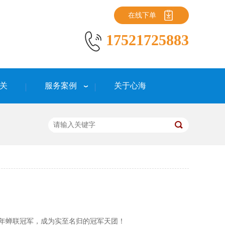
在线下单
17521725883
关
服务案例
关于心海
年蝉联冠军，成为实至名归的冠军天团！