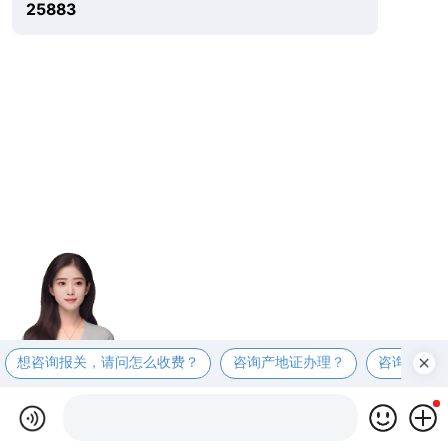
25883
想咨询报关，请问怎么收费？
咨询产地证办理？
咨询商检