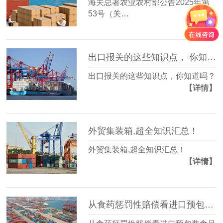
海关总署农业农村部公告2025年第
53号（关…
【详情】
出口报关的这些知识点， 你知道吗？
出口报关的这些知识点，你知道吗？
【详情】
外贸集装箱,超全知识汇总！
外贸集装箱,超全知识汇总！
【详情】
从食药惩罚性赔偿看进口预包装食品标签