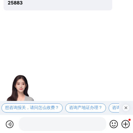
25883
想咨询报关，请问怎么收费？
咨询产地证办理？
咨询商检