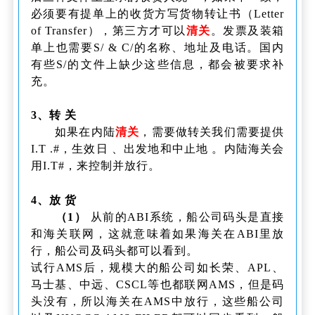
必须要有提单上的收货方写货物转让书（Letter
of Transfer），第三方才可以
清关
。发票及装箱
单上也需要S/ & C/的名称、地址及电话。国内
有些S/的文件上缺少这些信息，都会被要求补
充。
3、转 关
如果在内陆
清关
，需要做转关我们需要提供
I.T .#，生效日 、出发地和中止地 。内陆海关会
用I.T#，来控制并放行。
4、放 货
（1）
从前的ABI系统，船公司码头是直接
和海关联网，这就意味着如果海关在ABI里放
行，船公司及码头都可以看到。
试行AMS后，规模大的船公司如长荣、APL、
马士基、中远、CSCL等也都联网AMS，但是码
头没有，所以海关在AMS中放行，这些船公司