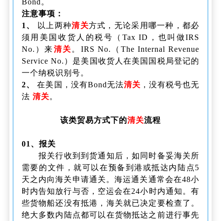
Bond。
注意事项：
1、
以上两种
清关
方式，无论采用哪一种，都必
须用美国收货人的税号（Tax ID，也叫做IRS
No.）来
清关
。IRS No.（The Internal Revenue
Service No.）是美国收货人在美国国税局登记的
一个纳税识别号。
2、
在美国，没有Bond无法
清关
，没有税号也无
法
清关
。
该类贸易方式下的
清关
流程
01、报关
报关行收到到货通知后，如同时备妥海关所
需要的文件，就可以在预备到港或抵达内陆点5
天之内向海关申请通关。海运通关通常会在48小
时内告知放行与否，空运会在24小时内通知。有
些货物船还没有抵港，海关就已决定要检查了。
绝大多数内陆点都可以在货物抵达之前进行事先