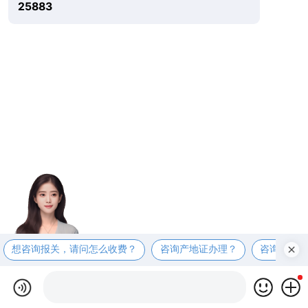
25883
想咨询报关，请问怎么收费？
咨询产地证办理？
咨询商检