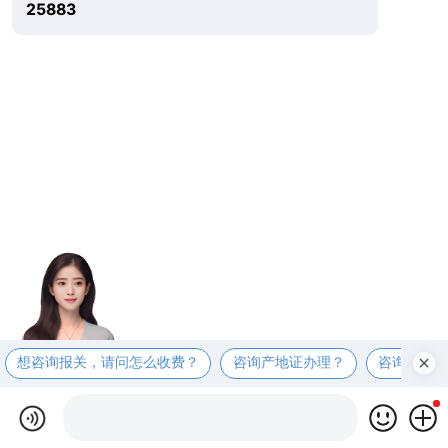
25883
想咨询报关，请问怎么收费？
咨询产地证办理？
咨询商检