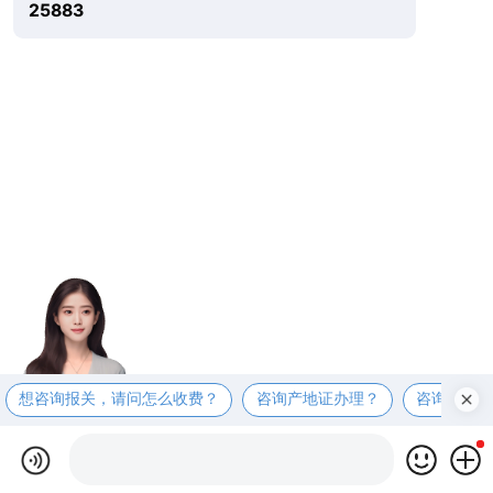
25883
想咨询报关，请问怎么收费？
咨询产地证办理？
咨询商检