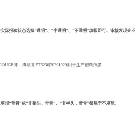
据实际报验状态选择“透明”、“半透明”、“不透明”填报即可。审核发现企
OROUGE
牌，博禄牌
|FT6230|20201029|
用于生产塑料薄膜
报“带骨”或“非整头，带骨”、“非半头，带骨”都属于不规范。