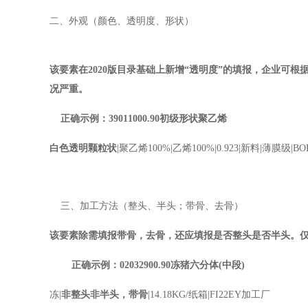
二、外观（颜色、透明度、形状）
该要素在2020版目录基础上新增“透明度”的填报，企业可根
况严重。
正确示例：39011000.90初级形状聚乙烯
白色透明颗粒状
|聚乙烯
100%|
乙烯
100%|0.923|
新料
|
薄膜级
|B
三、加工方法（整头、半头；带骨、去骨）
该要素除需填报带骨，去骨，还应填报是否整头是否半头。仅填
正确示例：02032900.90冻猪六分体(中段)
冻
|
非整头非半头，带骨
|14.18KG/纸箱
|FI22EY
加工厂