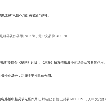
填报“已硫化”或“未硫化”即可。
|是机器及仪器用
| NOK
牌，无中文品牌
|4D F70
申报时要结合《税则》列目，《注释》解释填报最小化场合及其具体作用
用的最小化场合，功能主要指具体作用。
机电路板中起调节电压作用
|已封装
|
已切割
|
已封装
|MITSUMI
，无中文品牌