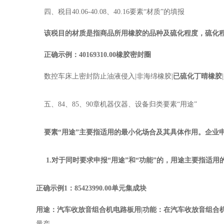
四、税目40.06-40.08、40.16要素“材质”的填报
该税目的材质是指商品所用橡胶的品种及硫化程度，硫化程度
正确示例：40169310.00橡胶密封圈
数控车床上密封防止油液侵入
|
非海绵橡胶
|
已硫化丁晴橡胶
五、84、85、90章机器仪器、设备归类要素“用途”
要素“用途”主要指适用的最小化场合及其具体作用。企业
1.
对于同时要求申报“用途”和“功能”的，用途主要指适
正确示例1：85423990.00单元集成块
用途：汽车收放音组合机电路板用
|
功能：在汽车收放音组合
量产