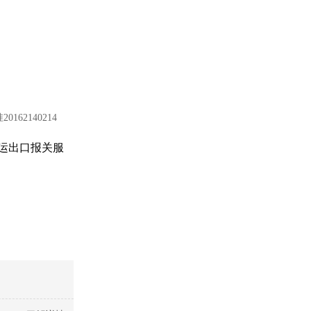
准
20162140214
运出口报关服