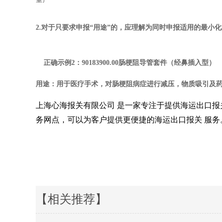
2.
对于只要求申报
“
用途
”
的，应理解为同时申报适用的最小化
正确示例
2
：
90183900.00
肠梗阻导管套件（经鼻插入型）
用途：用于医疗手术，对肠梗阻病症进行减压，物质吸引及
上海心海报关有限公司 是一家专注于提供海运出口
务网点，可以为客户提供更便捷的海运出口报关 服务。海运
本文来源于网络，
【相关推荐】