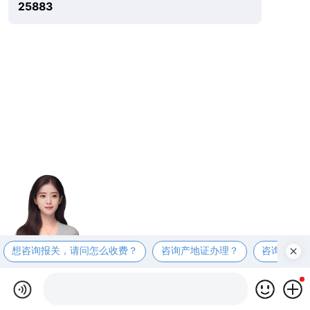
25883
想咨询报关，请问怎么收费？
咨询产地证办理？
咨询商检