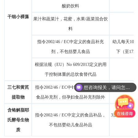
酸奶饮料
干细小裸藻
果汁和蔬菜汁，花蜜，水果/蔬菜混合饮
料
指令2002/46 / EC中定义的食品补充
幼儿每天100
剂，不包括婴儿食品
下（至17岁
根据法规（EU）No 609/2013定义的用
于控制体重的总饮食替代品
想咨询报关，请问怎么收费？
三七和黄芪
指令2002/46 / EC中针对一般成年人的
提取物
食品补充剂，但孕妇食品补充剂除外
含铬解脂耶
指令2002/46 / EC中定义的食品补品，
3至9岁儿童每
氏酵母生物
不包括婴幼儿食品补品
质