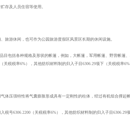
转贮存及人员住宿等使用。
销、旅游休闲，也可作为公园旅游度假区风景区长期的休闲设施。
，“本品目包括各种规格及形状的帐篷，例如，大帐篷，军用帐篷、野营帐篷
0（关税税率6%），其他纺织材料制的归入子目6306.29项下（关税税率6
用气体压强特性将气囊膨胀形成具有一定刚性的柱体，经过有机组合撑起
6306.2200（关税税率6%），其他纺织材料制的归入子目6306.2