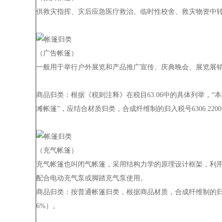
供救灾指挥、灾后应急医疗救治、临时性校舍、救灾物资中
（广告帐篷）
一般用于举行户外展览和产品推广宣传、庆典晚会、展览展
商品归类：
根据《税则注释》在税目63.06中的具体列举
滩帐篷”，应结合材质归类，合成纤维制的归入税号6306.220
（充气帐篷）
充气帐篷也叫闭气帐篷，采用结构力学的原理设计框架，利
配合电动充气泵或脚踏充气泵使用。
商品归类：
按普通帐篷归类，根据商品材质，合成纤维制的归入税号
6%）。