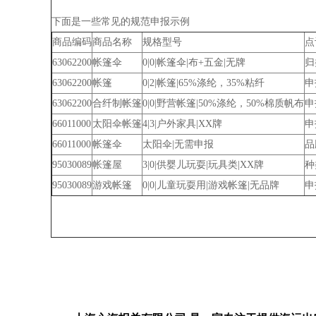
下面是一些常见的规范申报示例
商品编码
商品名称
规格型号
点
63062200
帐篷伞
0|0|帐篷伞|布+五金|无牌
归
63062200
帐篷
0|2|帐篷|65%涤纶，35%粘纤
申
63062200
合纤制帐篷
0|0|野营帐篷|50%涤纶，50%棉质帆布
申
66011000
太阳伞帐篷
4|3|户外家具|XX牌
申
66011000
帐篷伞
太阳伞|无需申报
品
95030089
帐篷屋
3|0|供婴儿玩耍|玩具类|XX牌
种
95030089
游戏帐篷
0|0|儿童玩耍用|游戏帐篷|无品牌
申