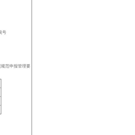
税号
照规范申报管理要
）
）