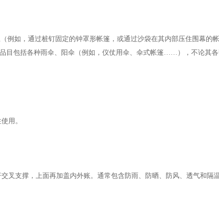
上（例如，通过桩钉固定的钟罩形帐篷，或通过沙袋在其内部压住围幕的
，“本品目包括各种雨伞、阳伞（例如，仪仗用伞、伞式帐篷……），不论其
住使用。
杆交叉支撑，上面再加盖内外账。通常包含防雨、防晒、防风、透气和隔