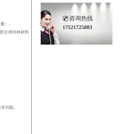
咨询热线
帐篷）。
17521725883
各部分用何种材料
温等功能。