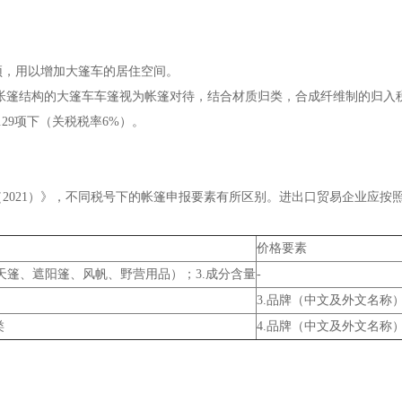
顶，用以增加大篷车的居住空间。
类似帐篷结构的大篷车车篷视为帐篷对待，结合材质归类，合成纤维制的归入
6.29项下（关税税率6%）。
2021）》，不同税号下的帐篷申报要素有所区别。进出口贸易企业应按
价格要素
、天篷、遮阳篷、风帆、野营用品）；3.成分含量
-
3.品牌（中文及外文名称
类
4.品牌（中文及外文名称