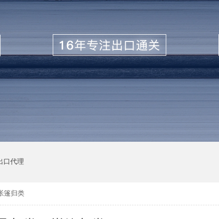
出口代理
帐篷归类