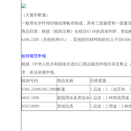
（大篷车帐篷）
一般用化学纤维织物或厚帆布制成，具有三面篷壁和一面篷
商品归类：
根据《税则注释》在税目63.06的具体列举，
6306.2200（关税税率6%），其他纺织材料制的归入子目630
如何规范申报
根据《中华人民共和国海关进出口商品规范申报目录及释义（
求，依法依规申报。
税则号列
商品名称
归类要素
6306.22006306.2900
帐篷
1.品名；2.（油苫布
6601.1000
庭园用伞及类似伞
1.品名；2.种类或用途
9503.0089
其他玩具
1.品名；2.用途；3.种