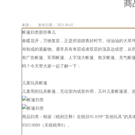
商
来源：
发布日期： 2021.06.02
帐篷归类那些事儿
春暖花开，万物复苏，正是郊游踏青好时节。绿油油的大草
布制成的遮蔽物。通常具有单层或者双层的顶及边或壁，从
有广告帐篷、军用帐篷、人字顶大帐篷、救灾帐篷、充气帐
吗？今天带大家一起了解一下：
儿童玩具帐篷
儿童用的玩具帐篷，无论室内或室外用，又叫儿童帐篷屋、
商品归类：
根据《税则注释》在税目95.03中“其他玩具”
9503.0089（关税税率0）。