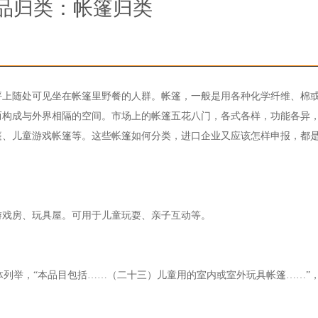
品归类：帐篷归类
坪上随处可见坐在帐篷里野餐的人群。帐篷，一般是用各种化学纤维、棉
而构成与外界相隔的空间。市场上的帐篷五花八门，各式各样，功能各异
篷、儿童游戏帐篷等。这些帐篷如何分类，进口企业又应该怎样申报，都
游戏房、玩具屋。可用于儿童玩耍、亲子互动等。
的具体列举，“本品目包括……（二十三）儿童用的室内或室外玩具帐篷……”