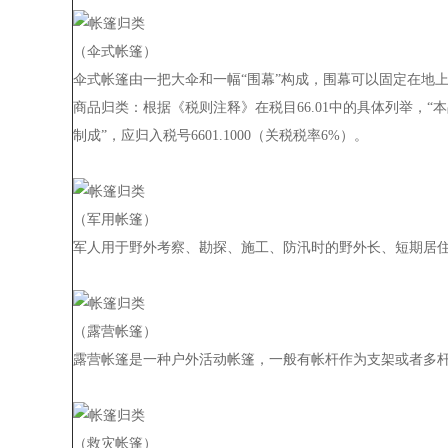
（伞式帐篷）
伞式帐篷由一把大伞和一幅“围幕”构成，围幕可以固定在地
商品归类：
根据《税则注释》在税目66.01中的具体列举
制成”，应归入税号6601.1000（关税税率6%）。
（军用帐篷）
军人用于野外考察、勘探、施工、防汛时的野外长、短期居
（露营帐篷）
露营帐篷是一种户外活动帐篷，一般有帐杆作为支架或者多
（救灾帐篷）