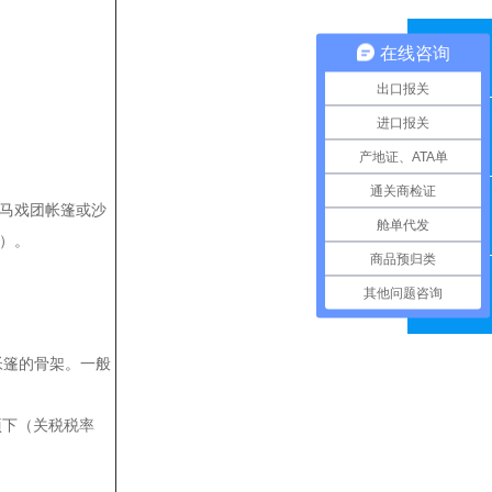
在线咨询
QQ咨询
出口报关
进口报关
联系电话
产地证、ATA单
通关商检证
、马戏团帐篷或沙
舱单代发
在线留言
%）。
商品预归类
其他问题咨询
微信扫一扫
帐篷的骨架。一般
9项下（关税税率