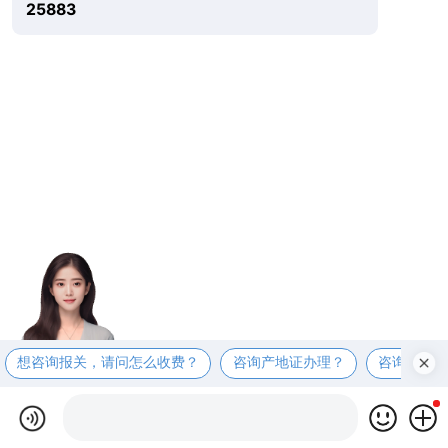
25883
想咨询报关，请问怎么收费？
咨询产地证办理？
咨询商检