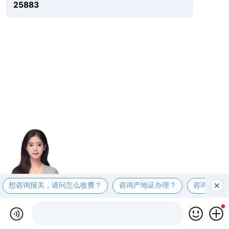
25883
想咨询报关，请问怎么收费？
咨询产地证办理？
咨询商检