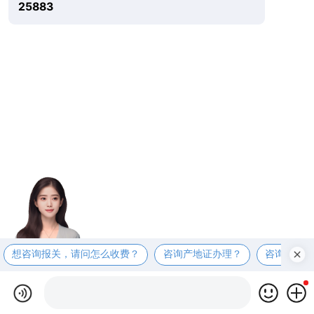
25883
想咨询报关，请问怎么收费？
咨询产地证办理？
咨询商检