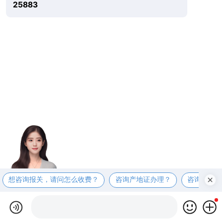
25883
想咨询报关，请问怎么收费？
咨询产地证办理？
咨询商检