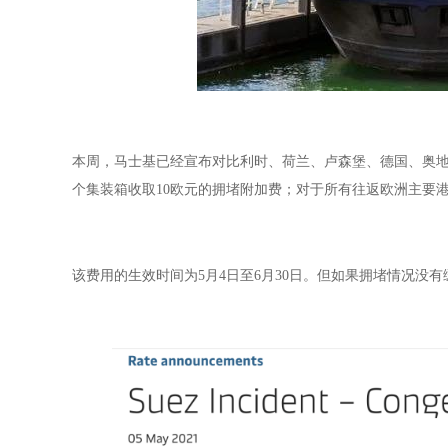
本周，马士基已经宣布对比利时、荷兰、卢森堡、德国、奥
个集装箱收取10欧元的拥堵附加费；对于所有往返欧洲主要
该费用的生效时间为5月4日至6月30日。但如果拥堵情况没