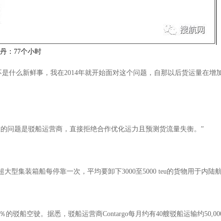
丹：77个小时
些码头的拥堵并不是什么新鲜事，我在2014年就开始面对这个问题，自那以后货运量在
更严重的问题是驳船运营商，直接拒绝合作优化运力且预测货流量失衡。”
超大型集装箱船每停靠一次，平均要卸下3000至5000 teu的货物用于内陆
驳船空驶。据悉，驳船运营商Contargo每月约有40艘驳船运输约50,0