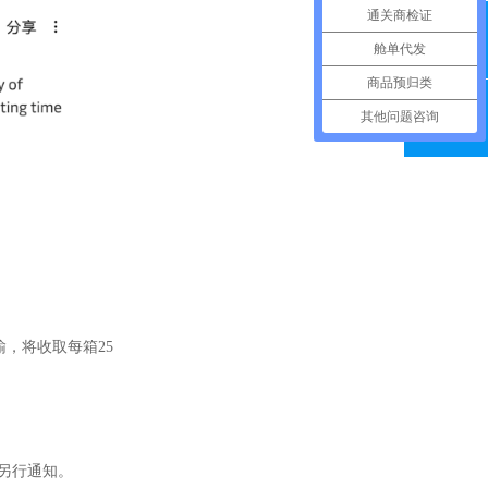
通关商检证
舱单代发
在线留言
商品预归类
其他问题咨询
微信扫一扫
，将收取每箱25
至另行通知。