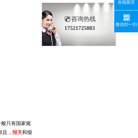
在线留言
咨询热线
微信扫一扫
17521725883
一般只有国家规
而且，
报关
和报