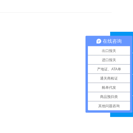
在线咨询
QQ咨询
出口报关
进口报关
联系电话
产地证、ATA单
通关商检证
舱单代发
在线留言
商品预归类
其他问题咨询
微信扫一扫